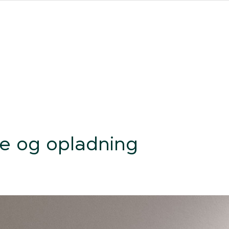
ores forhandlere
Clever One med ladeboks
Fri opladning
re og opladning